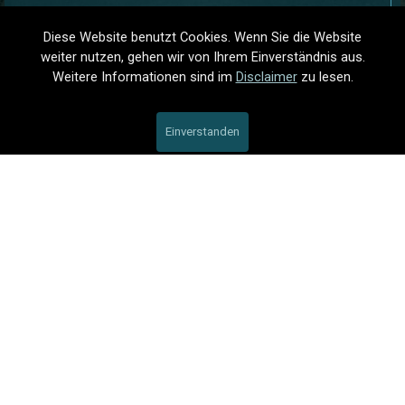
Diese Website benutzt Cookies. Wenn Sie die Website
Timeline
weiter nutzen, gehen wir von Ihrem Einverständnis aus
.
Weitere Informationen sind im
Disclaimer
zu lesen.
Einverstanden
DISCALIMER
PERSÖNLICH
ALTER BLOG
IMPRESSUM
HINWEISE
DESKTOPSITE
FAQ
ABONNIEREN
Alle Bilder sind urheberrechtlich geschützt.